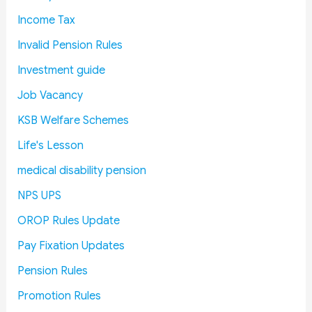
t
c
n
E
Income Tax
h
d
m
e
R
p
Invalid Pension Rules
s
e
l
Investment guide
:
d
o
R
u
y
Job Vacancy
a
c
e
KSB Welfare Schemes
i
e
e
l
D
C
Life's Lesson
w
e
o
medical disability pension
a
f
u
y
e
p
NPS UPS
B
n
l
OROP Rules Update
o
c
e
a
e
s
Pay Fixation Updates
r
C
E
Pension Rules
d
o
x
R
s
p
Promotion Rules
e
t
l