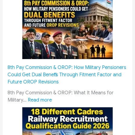
8th Pay Commission & OROP: How Military Pensioners
Could Get Dual Benefits Through Fitment Factor and
Future OROP Revisions
8th Pay Commission & OROP: What It Means for
:
Military…
Read more
8
t
h
P