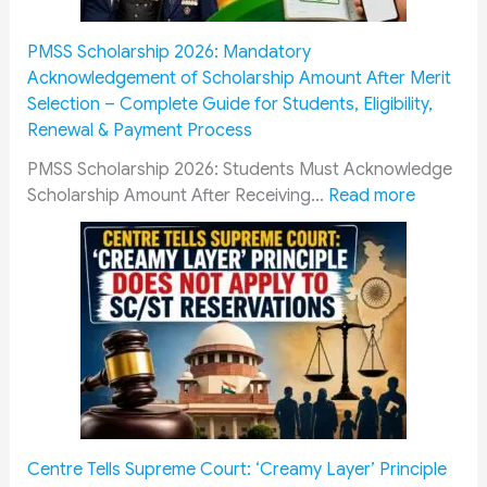
o
e
w
n
PMSS Scholarship 2026: Mandatory
M
t
Acknowledgement of Scholarship Amount After Merit
i
C
Selection – Complete Guide for Students, Eligibility,
l
a
Renewal & Payment Process
i
d
t
r
PMSS Scholarship 2026: Students Must Acknowledge
a
e
:
Scholarship Amount After Receiving…
Read more
r
s
P
y
R
M
P
a
S
e
i
S
n
l
S
s
w
c
i
a
h
o
y
o
n
R
l
e
e
a
Centre Tells Supreme Court: ‘Creamy Layer’ Principle
r
c
r