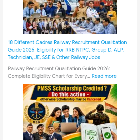
a
y
C
o
m
m
18 Different Cadres Railway Recruitment Qualification
i
Guide 2026: Eligibility for RRB NTPC, Group D, ALP,
s
Technician, JE, SSE & Other Railway Jobs
s
i
Railway Recruitment Qualification Guide 2026:
o
:
Complete Eligibility Chart for Every…
Read more
n
1
&
8
O
D
R
i
O
f
P
f
:
e
H
r