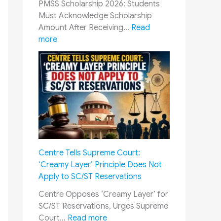
PMSS Scholarship 2026: Students
Must Acknowledge Scholarship
Amount After Receiving…
Read
:
more
P
M
S
S
S
c
h
o
l
Centre Tells Supreme Court:
a
‘Creamy Layer’ Principle Does Not
r
Apply to SC/ST Reservations
s
h
Centre Opposes ‘Creamy Layer’ for
i
SC/ST Reservations, Urges Supreme
p
:
Court…
Read more