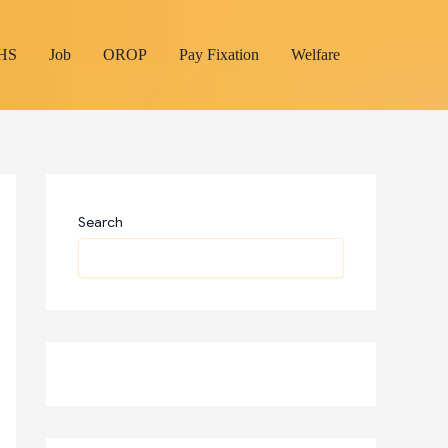
HS
Job
OROP
Pay Fixation
Welfare
Search