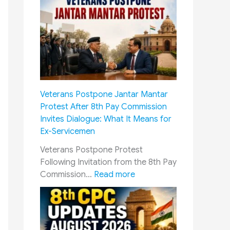
C
o
w
o
v
l
u
e
e
r
r
d
t
n
g
:
m
e
‘
e
m
C
n
Veterans Postpone Jantar Mantar
e
r
t
Protest After 8th Pay Commission
n
e
S
Invites Dialogue: What It Means for
t
a
t
Ex-Servicemen
o
m
r
f
y
e
Veterans Postpone Protest
S
L
n
Following Invitation from the 8th Pay
c
a
g
:
Commission…
Read more
h
y
t
V
o
e
h
e
l
r
e
t
a
’
n
e