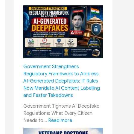
2
C
0
e
2
n
6
t
:
r
M
e
a
T
n
e
d
l
Government Strengthens
a
l
Regulatory Framework to Address
t
s
AI-Generated Deepfakes: IT Rules
o
S
Now Mandate AI Content Labelling
r
u
and Faster Takedowns
y
p
A
r
Government Tightens AI Deepfake
c
e
Regulations: What Every Citizen
k
m
:
Needs to…
Read more
n
e
G
o