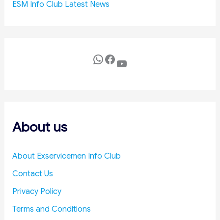
ESM Info Club Latest News
f
e
n
c
e
WhatsApp
Facebook
YouTube
C
o
s
t
s
About us
About Exservicemen Info Club
Contact Us
Privacy Policy
Terms and Conditions