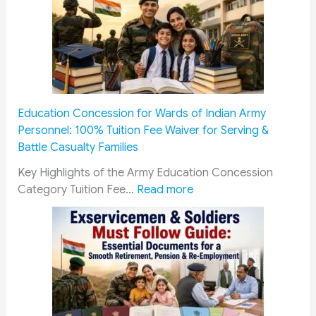
Education Concession for Wards of Indian Army
Personnel: 100% Tuition Fee Waiver for Serving &
Battle Casualty Families
Key Highlights of the Army Education Concession
:
Category Tuition Fee…
Read more
E
d
u
c
a
t
i