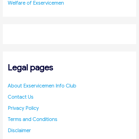
o
e
r
n
Welfare of Exservicemen
n
s
t
s
1
s
i
0
l
A
l
u
e
g
r
u
y
s
a
Legal pages
t
n
d
R
About Exservicemen Info Club
e
Contact Us
d
u
Privacy Policy
c
Terms and Conditions
e
D
Disclaimer
e