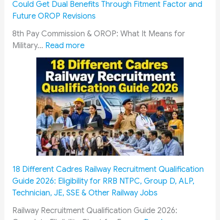
Could Get Dual Benefits Through Fitment Factor and
n
s
Future OROP Revisions
&
o
S
f
8th Pay Commission & OROP: What It Means for
o
:
I
Military…
Read more
l
8
n
d
t
d
i
h
i
e
P
a
r
a
n
s
y
A
M
C
r
u
o
m
s
m
y
t
m
P
18 Different Cadres Railway Recruitment Qualification
F
i
e
Guide 2026: Eligibility for RRB NTPC, Group D, ALP,
o
s
r
Technician, JE, SSE & Other Railway Jobs
l
s
s
l
i
o
Railway Recruitment Qualification Guide 2026: