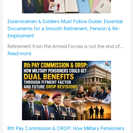
o
n
C
Exservicemen & Soldiers Must Follow Guide: Essential
o
Documents for a Smooth Retirement, Pension & Re-
n
Employment
c
e
Retirement from the Armed Forces is not the end of…
:
s
Read more
E
s
x
i
s
o
e
n
r
f
v
o
i
r
c
W
e
a
m
r
8th Pay Commission & OROP: How Military Pensioners
e
d